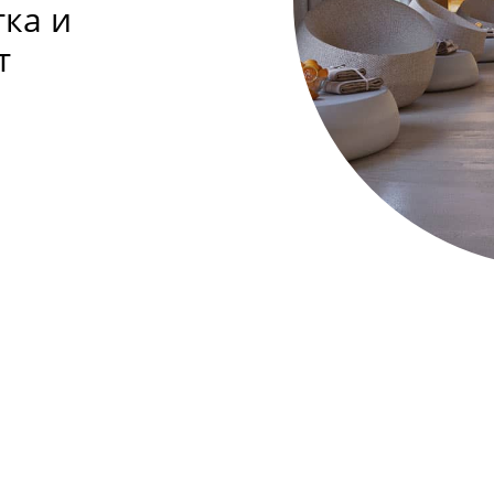
ка и
т